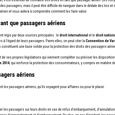
, il est essentiel de connaître vos droits en tant que passager aérien. Les c
es passagers, mais il peut être difficile de naviguer dans le dédale des lois et d
aérien et vous aidera à comprendre comment les faire valoir.
tant que passagers aériens
t régis par deux sources principales : le
droit international
et le
droit nation
à l’égard de leurs passagers. Parmi elles, on peut citer la
Convention de Var
s constituent une base solide pour la protection des droits des passagers aérie
e ses propres législations qui viennent compléter ou préciser les dispositions 
s 2014
, qui renforce la protection des consommateurs, y compris en matière de
sagers aériens
t les passagers aériens, qu’ils voyagent pour affaires ou pour le plaisir :
er les passagers sur leurs droits en cas de refus d’embarquement, d’annulation 