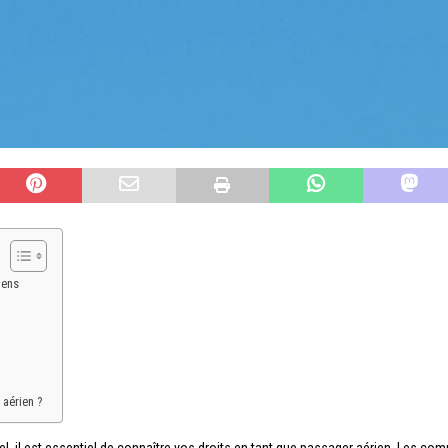
iens
 aérien ?