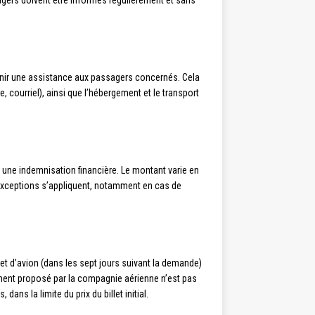
agers doivent être informés régulièrement et sans
rnir une assistance aux passagers concernés. Cela
courriel), ainsi que l’hébergement et le transport
 une indemnisation financière. Le montant varie en
t exceptions s’appliquent, notamment en cas de
let d’avion (dans les sept jours suivant la demande)
ement proposé par la compagnie aérienne n’est pas
s la limite du prix du billet initial.