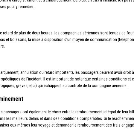
 zones d’enregistrement et d’embarquement. De plus, en cas d’incident, les pass
ses pour y remédier.
e retard de plus de deux heures, les compagnies aériennes sont tenues de fou
pas et boissons, la mise à disposition d’un moyen de communication (téléphone, 
re.
arquement, annulation ou retard important), les passagers peuvent avoir droit à
 spécifiques de l’incident. Il est important de noter que certaines conditions e
ogiques, grèves, etc.) qui échappent au contrôle de la compagnie aérienne.
eminement
les passagers ont également le choix entre le remboursement intégral de leur bil
dans les meilleurs délais et dans des conditions comparables. Si le réachemin
iser eux-mêmes leur voyage et demander le remboursement des frais engagés, dan