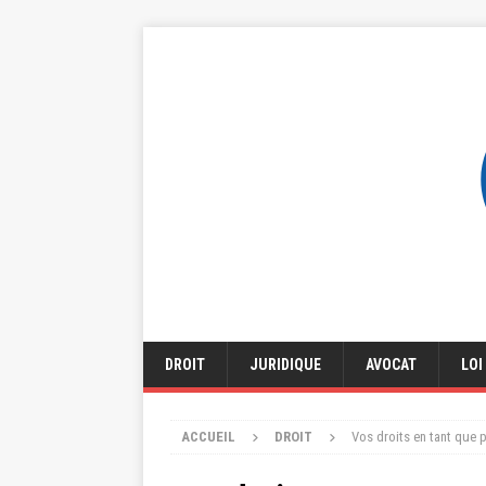
DROIT
JURIDIQUE
AVOCAT
LOI
ACCUEIL
DROIT
Vos droits en tant que p