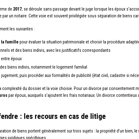
forme de
2017
, se déroule sans passage devant le juge lorsque les époux s’acc
e par un notaire. Cette voie est souvent privilégiée sous séparation de biens car
ment les suivantes :
 la famille
pour évaluer la situation patrimoniale et choisir la procédure adapté
nels et des biens indivis, avec les justificatifs correspondants
s entre époux
t des biens indivis, notamment le logement familial
 jugement, puis procéder aux formalités de publicité (état civil, cadastre si néc
a complexité du dossier et la voie choisie. Pour un divorce par consentement m
uros
par époux, auxquels s’ajoutent les frais notariaux. Un divorce contentieux a
endre : les recours en cas de litige
aration de biens portent généralement sur trois sujets : la propriété d’un bien,
gies juridiques spécifiques.