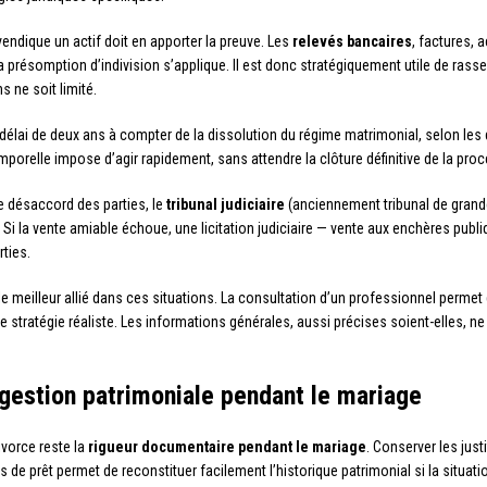
vendique un actif doit en apporter la preuve. Les
relevés bancaires
, factures, 
 la présomption d’indivision s’applique. Il est donc stratégiquement utile de ra
ne soit limité.
délai de deux ans à compter de la dissolution du régime matrimonial, selon les 
emporelle impose d’agir rapidement, sans attendre la clôture définitive de la pr
le désaccord des parties, le
tribunal judiciaire
(anciennement tribunal de grande 
 Si la vente amiable échoue, une licitation judiciaire — vente aux enchères publ
ties.
le meilleur allié dans ces situations. La consultation d’un professionnel permet 
ne stratégie réaliste. Les informations générales, aussi précises soient-elles, 
a gestion patrimoniale pendant le mariage
divorce reste la
rigueur documentaire pendant le mariage
. Conserver les just
ts de prêt permet de reconstituer facilement l’historique patrimonial si la situat