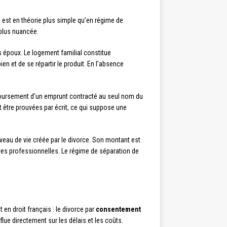
n est en théorie plus simple qu’en régime de
 plus nuancée.
s époux. Le logement familial constitue
en et de se répartir le produit. En l’absence
remboursement d’un emprunt contracté au seul nom du
 être prouvées par écrit, ce qui suppose une
niveau de vie créée par le divorce. Son montant est
ives professionnelles. Le régime de séparation de
en droit français : le divorce par
consentement
nflue directement sur les délais et les coûts.