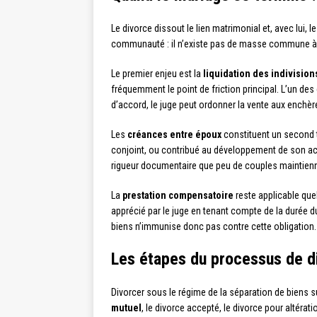
Le divorce dissout le lien matrimonial et, avec lui,
communauté : il n’existe pas de masse commune à pa
Le premier enjeu est la
liquidation des indivision
fréquemment le point de friction principal. L’un des 
d’accord, le juge peut ordonner la vente aux enchèr
Les
créances entre époux
constituent un second te
conjoint, ou contribué au développement de son act
rigueur documentaire que peu de couples maintienn
La
prestation compensatoire
reste applicable quel
apprécié par le juge en tenant compte de la durée d
biens n’immunise donc pas contre cette obligation.
Les étapes du processus de d
Divorcer sous le régime de la séparation de biens s
mutuel
, le divorce accepté, le divorce pour altérati