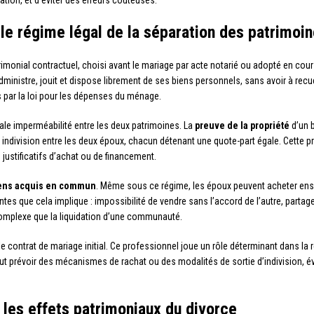
tion, et d’éviter des erreurs coûteuses.
le régime légal de la séparation des patrimoi
imonial contractuel, choisi avant le mariage par acte notarié ou adopté en cou
ministre, jouit et dispose librement de ses biens personnels, sans avoir à recuei
s par la loi pour les dépenses du ménage.
ale imperméabilité entre les deux patrimoines. La
preuve de la propriété
d’un b
e indivision entre les deux époux, chacun détenant une quote-part égale. Cette p
 justificatifs d’achat ou de financement.
ens acquis en commun
. Même sous ce régime, les époux peuvent acheter ens
ntes que cela implique : impossibilité de vendre sans l’accord de l’autre, parta
complexe que la liquidation d’une communauté.
 le contrat de mariage initial. Ce professionnel joue un rôle déterminant dans l
eut prévoir des mécanismes de rachat ou des modalités de sortie d’indivision, év
 les effets patrimoniaux du divorce