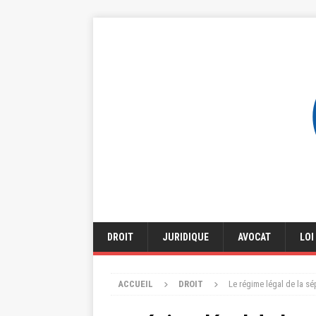
DROIT
JURIDIQUE
AVOCAT
LOI
ACCUEIL
DROIT
Le régime légal de la sé