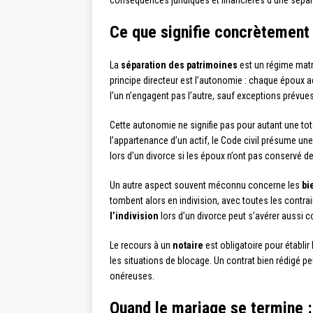
conséquences juridiques et financières d’une sépara
Ce que signifie concrètement 
La
séparation des patrimoines
est un régime matr
principe directeur est l’autonomie : chaque époux ad
l’un n’engagent pas l’autre, sauf exceptions prévue
Cette autonomie ne signifie pas pour autant une tot
l’appartenance d’un actif, le Code civil présume un
lors d’un divorce si les époux n’ont pas conservé de
Un autre aspect souvent méconnu concerne les
bi
tombent alors en indivision, avec toutes les contrai
l’indivision
lors d’un divorce peut s’avérer aussi 
Le recours à un
notaire
est obligatoire pour établir
les situations de blocage. Un contrat bien rédigé p
onéreuses.
Quand le mariage se termine :