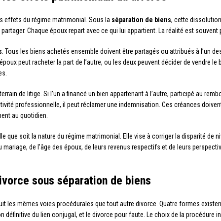
 les effets du régime matrimonial. Sous la
séparation de biens
, cette dissolutio
rtager. Chaque époux repart avec ce qui lui appartient. La réalité est souvent
s
. Tous les biens achetés ensemble doivent être partagés ou attribués à l’un de
époux peut racheter la part de l’autre, ou les deux peuvent décider de vendre le bi
es.
rrain de litige. Si l’un a financé un bien appartenant à l’autre, participé au 
ivité professionnelle, il peut réclamer une indemnisation. Ces créances doivent
ent au quotidien.
le que soit la nature du régime matrimonial. Elle vise à corriger la disparité de 
u mariage, de l’âge des époux, de leurs revenus respectifs et de leurs perspect
ivorce sous séparation de biens
uit les mêmes voies procédurales que tout autre divorce. Quatre formes existent 
on définitive du lien conjugal, et le divorce pour faute. Le choix de la procédure i