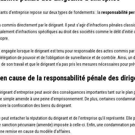
igeants d’entreprise repose sur deux types de fondements : la
responsabilité pe
commis directement par le dirigeant. Il peut s’agir d’infractions pénales classi
ement d’infractions spécifiques au droit des sociétés comme le délit d’initié ou 
ropre.
e, engagée lorsque le dirigeant est tenu pour responsable des actes commis p
élégation de pouvoir et de l’obligation de surveillance et de contrôle. Ainsi, un 
 son travail et que le dirigeant n’a pas pris les mesures nécessaires pour préve
n cause de la responsabilité pénale des dirig
dirigeant d’entreprise peut avoir des conséquences importantes tant sur le plan
ne simple amende à une peine d’emprisonnement. De plus, certaines condamnatio
oire la confiscation des biens du dirigeant.
ut entacher la réputation du dirigeant et de l’entreprise qu’il représente. El
sanction pécuniaire (amende) imposée à celle-ci. Enfin, une condamnation pénal
 une remise en cause du modèle d’affaires.