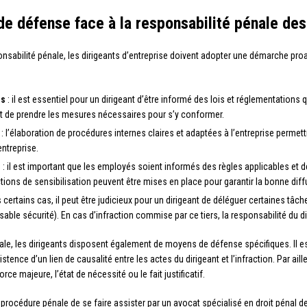
e défense face à la responsabilité pénale des
ponsabilité pénale, les dirigeants d’entreprise doivent adopter une démarche pro
es
: il est essentiel pour un dirigeant d’être informé des lois et réglementations q
s et de prendre les mesures nécessaires pour s’y conformer.
: l’élaboration de procédures internes claires et adaptées à l’entreprise permettra
entreprise.
s
: il est important que les employés soient informés des règles applicables e
tions de sensibilisation peuvent être mises en place pour garantir la bonne diff
 certains cas, il peut être judicieux pour un dirigeant de déléguer certaines tâc
able sécurité). En cas d’infraction commise par ce tiers, la responsabilité du di
le, les dirigeants disposent également de moyens de défense spécifiques. Il est 
xistence d’un lien de causalité entre les actes du dirigeant et l’infraction. Par a
rce majeure, l’état de nécessité ou le fait justificatif.
océdure pénale de se faire assister par un avocat spécialisé en droit pénal des 