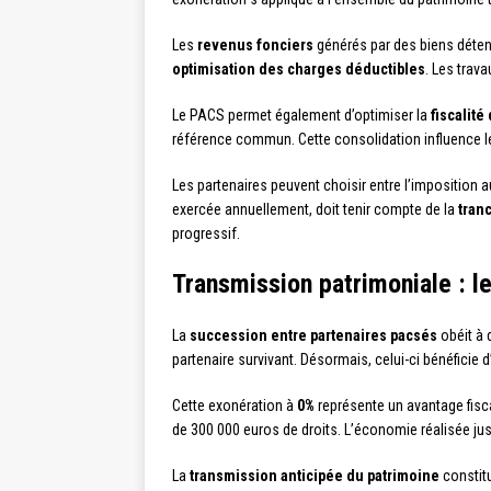
Les
revenus fonciers
générés par des biens déten
optimisation des charges déductibles
. Les trav
Le PACS permet également d’optimiser la
fiscalit
référence commun. Cette consolidation influence les 
Les partenaires peuvent choisir entre l’imposition 
exercée annuellement, doit tenir compte de la
tran
progressif.
Transmission patrimoniale : l
La
succession entre partenaires pacsés
obéit à 
partenaire survivant. Désormais, celui-ci bénéficie 
Cette exonération à
0%
représente un avantage fisca
de 300 000 euros de droits. L’économie réalisée just
La
transmission anticipée du patrimoine
constitu