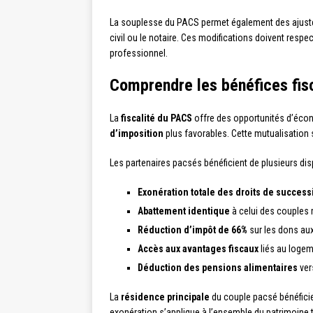
La souplesse du PACS permet également des ajusteme
civil ou le notaire. Ces modifications doivent respe
professionnel.
Comprendre les bénéfices fisc
La
fiscalité du PACS
offre des opportunités d’écon
d’imposition
plus favorables. Cette mutualisation s
Les partenaires pacsés bénéficient de plusieurs disp
Exonération totale des droits de success
Abattement identique
à celui des couples 
Réduction d’impôt de 66%
sur les dons aux
Accès aux avantages fiscaux
liés au logem
Déduction des pensions alimentaires
ver
La
résidence principale
du couple pacsé bénéficie 
exonération s’applique à l’ensemble du patrimoine 