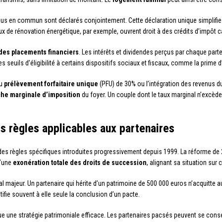
us en commun sont déclarés conjointement. Cette déclaration unique simplifie
aux de rénovation énergétique, par exemple, ouvrent droit à des crédits d’impôt c
é des placements financiers
. Les intérêts et dividendes perçus par chaque parte
seuils d’éligibilité à certains dispositifs sociaux et fiscaux, comme la prime d
au
prélèvement forfaitaire unique
(PFU) de 30% ou l’intégration des revenus du
che marginale d’imposition
du foyer. Un couple dont le taux marginal n’excède
es règles applicables aux partenaires
des règles spécifiques introduites progressivement depuis 1999. La réforme de
d’une
exonération totale des droits de succession
, alignant sa situation sur 
l majeur. Un partenaire qui hérite d’un patrimoine de 500 000 euros n’acquitte au
ifie souvent à elle seule la conclusion d’un pacte.
e une stratégie patrimoniale efficace. Les partenaires pacsés peuvent se con