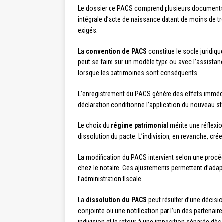
Le dossier de PACS comprend plusieurs documents obl
intégrale d’acte de naissance datant de moins de t
exigés.
La
convention de PACS
constitue le socle juridiqu
peut se faire sur un modèle type ou avec l’assistan
lorsque les patrimoines sont conséquents.
L’enregistrement du PACS génère des effets immédi
déclaration conditionne l’application du nouveau sta
Le choix du
régime patrimonial
mérite une réflexio
dissolution du pacte. L’indivision, en revanche, 
La modification du PACS intervient selon une procédu
chez le notaire. Ces ajustements permettent d’adapt
l’administration fiscale.
La
dissolution du PACS
peut résulter d’une décisi
conjointe ou une notification par l’un des partenai
indivision et le retour à une imposition séparée dès