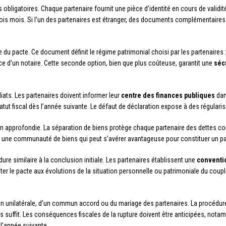
igatoires. Chaque partenaire fournit une pièce d’identité en cours de validité, 
rois mois. Si l’un des partenaires est étranger, des documents complémentaires
e du pacte. Ce document définit le régime patrimonial choisi par les partenaires 
ce d’un notaire. Cette seconde option, bien que plus coûteuse, garantit une
séc
ats. Les partenaires doivent informer leur
centre des finances publiques
dan
tut fiscal dès l’année suivante. Le défaut de déclaration expose à des régularis
n approfondie. La séparation de biens protège chaque partenaire des dettes cont
crée une communauté de biens qui peut s’avérer avantageuse pour constituer un
re similaire à la conclusion initiale. Les partenaires établissent une
conventi
er le pacte aux évolutions de la situation personnelle ou patrimoniale du couple
on unilatérale, d’un commun accord ou du mariage des partenaires. La procédure 
res suffit. Les conséquences fiscales de la rupture doivent être anticipées, no
 l’année suivante.