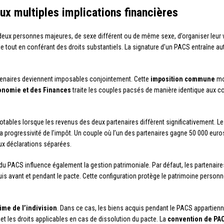
ux multiples implications financières
deux personnes majeures, de sexe différent ou de même sexe, d’organiser leur
e tout en conférant des droits substantiels. La signature d’un PACS entraîne a
rtenaires deviennent imposables conjointement. Cette
imposition commune
mod
conomie et des Finances
traite les couples pacsés de manière identique aux co
ables lorsque les revenus des deux partenaires diffèrent significativement.
 la progressivité de l’impôt. Un couple où l’un des partenaires gagne 50 000 euro
eux déclarations séparées.
 du PACS influence également la gestion patrimoniale. Par défaut, les partenai
is avant et pendant le pacte. Cette configuration protège le patrimoine person
ime de l’indivision
. Dans ce cas, les biens acquis pendant le PACS appartienn
t les droits applicables en cas de dissolution du pacte. La
convention de PA