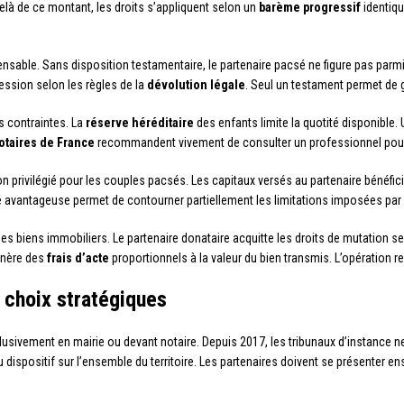
elà de ce montant, les droits s’appliquent selon un
barème progressif
identiqu
sable. Sans disposition testamentaire, le partenaire pacsé ne figure pas parmi 
ession selon les règles de la
dévolution légale
. Seul un testament permet de gr
s contraintes. La
réserve héréditaire
des enfants limite la quotité disponible.
otaires de France
recommandent vivement de consulter un professionnel pour 
n privilégié pour les couples pacsés. Les capitaux versés au partenaire bénéfic
té avantageuse permet de contourner partiellement les limitations imposées par 
es biens immobiliers. Le partenaire donataire acquitte les droits de mutation s
génère des
frais d’acte
proportionnels à la valeur du bien transmis. L’opération r
 choix stratégiques
sivement en mairie ou devant notaire. Depuis 2017, les tribunaux d’instance n
 au dispositif sur l’ensemble du territoire. Les partenaires doivent se présenter 