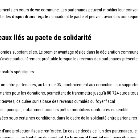
nts en cours de vie commune. Les partenaires peuvent modifier leur convention 
cter les
dispositions légales
encadrant le pacte et peuvent avoir des conséquen
aux liés au pacte de solidarité
omies substantielles. Le premier avantage réside dans la déclaration commune
’avère particulièrement profitable lorsque les revenus des partenaires présentent
ositifs spécifiques :
ion
entre partenaires, au taux de 0%, contrairement aux concubins qui supporte
mariés pour les donations, permettant de transmettre jusqu’à 80 724 euros tous 
 œuvres, calculée sur la base des revenus cumulés du foyer fiscal
ent principal, notamment pour les prêts immobiliers contractés ensemble
sées sous certaines conditions, dans le cadre de la solidarité entre partenaires
d’une protection fiscale renforcée. En cas de décès de l’un des partenaires, le 
transmis, sans limitation de montant. Le
logement familial
peut ainsi être con