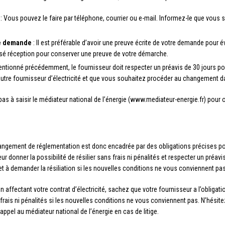
: Vous pouvez le faire par téléphone, courrier ou e-mail. Informez-le que vous s
re demande
: Il est préférable d’avoir une preuve écrite de votre demande pour év
é réception pour conserver une preuve de votre démarche.
ionné précédemment, le fournisseur doit respecter un préavis de 30 jours pour 
 autre fournisseur d’électricité et que vous souhaitez procéder au changement da
ez pas à saisir le médiateur national de l’énergie (www.mediateur-energie.fr) pour 
 changement de réglementation est donc encadrée par des obligations précises pou
r donner la possibilité de résilier sans frais ni pénalités et respecter un préavi
et à demander la résiliation si les nouvelles conditions ne vous conviennent pas
ffectant votre contrat d’électricité, sachez que votre fournisseur a l’obligati
s frais ni pénalités si les nouvelles conditions ne vous conviennent pas. N’hési
 appel au médiateur national de l’énergie en cas de litige.