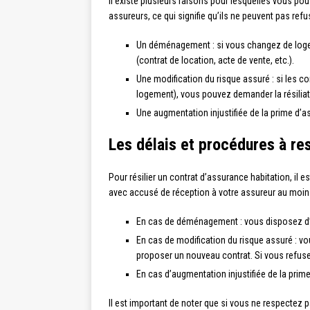
Il existe plusieurs raisons pour lesquelles vous po
assureurs, ce qui signifie qu’ils ne peuvent pas ref
Un déménagement : si vous changez de logeme
(contrat de location, acte de vente, etc.).
Une modification du risque assuré : si les c
logement), vous pouvez demander la résiliat
Une augmentation injustifiée de la prime d’a
Les délais et procédures à re
Pour résilier un contrat d’assurance habitation, il
avec accusé de réception à votre assureur au moins
En cas de déménagement : vous disposez d’un
En cas de modification du risque assuré : vo
proposer un nouveau contrat. Si vous refusez 
En cas d’augmentation injustifiée de la prime
Il est important de noter que si vous ne respectez p