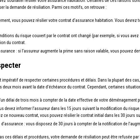
uvez souhaiter résilier votre assurance habitation. Certaines de ces raisons s
user la demande de résiliation. Parmi ces motifs, on retrouve :
nt, vous pouvez résilier votre contrat d’assurance habitation. Vous devrez to
onditions du risque couvert par le contrat ont changé (par exemple, si vous ave
ion du contrat.
ssurance : si l’assureur augmente la prime sans raison valable, vous pouvez dema
specter
 est impératif de respecter certaines procédures et délais. Dans la plupart des 
 deux mois avant la date d’échéance du contrat. Cependant, certaines situations
 délai de trois mois à compter de la date effective de votre déménagement pou
us devez informer l’assureur dans les 15 jours suivant la modification du risque
ce nouveau contrat, vous pouvez résilier le contrat initial dans les 30 jours su
 d’assurance : vous disposez de 30 jours à compter de la notification de l’augme
as ces délais et procédures, votre demande de résiliation peut être refusée par 