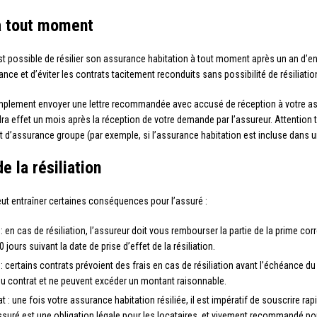
 à tout moment
l est possible de résilier son assurance habitation à tout moment après un an d
rance et d’éviter les contrats tacitement reconduits sans possibilité de résiliatio
implement envoyer une lettre recommandée avec accusé de réception à votre ass
ndra effet un mois après la réception de votre demande par l’assureur. Attention 
t d’assurance groupe (par exemple, si l’assurance habitation est incluse dans u
 la résiliation
peut entraîner certaines conséquences pour l’assuré :
en cas de résiliation, l’assureur doit vous rembourser la partie de la prime cor
ours suivant la date de prise d’effet de la résiliation.
on : certains contrats prévoient des frais en cas de résiliation avant l’échéance d
u contrat et ne peuvent excéder un montant raisonnable.
 : une fois votre assurance habitation résiliée, il est impératif de souscrire 
assuré est une obligation légale pour les locataires, et vivement recommandé pou