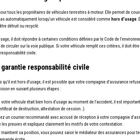
pour tous les propriétaires de véhicules terrestres à moteur. Elle permet de co
ue pas automatiquement lorsqu’un véhicule est considéré comme
hors d’usage
.
 être détruit ou recyclé.
age, il doit répondre à certaines conditions définies par le Code de l’environ
 de circuler sur la voie publique. Si votre véhicule remplit ces critères, il doit 
responsabilité civile.
 garantie responsabilité civile
ors qu’il est hors d’usage, il est possible que votre compagnie d’assurance re
ision en suivant plusieurs étapes :
 votre véhicule était bien hors d’usage au moment de l’accident, il est importan
ificat de destruction, attestation de cession…).
sez un courrier recommandé avec accusé de réception à votre compagnie d’assur
re les preuves et expliquez clairement les motifs de votre contestation.
r maintient sa position, vous pouvez saisir le médiateur des assurances pour tent
demande écrite.