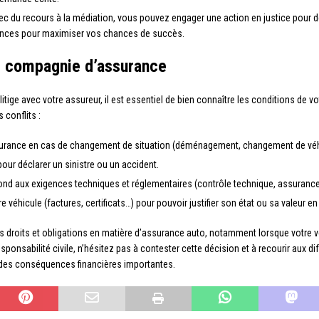
ec du recours à la médiation, vous pouvez engager une action en justice pour d
rances pour maximiser vos chances de succès.
re compagnie d’assurance
itige avec votre assureur, il est essentiel de bien connaître les conditions de v
 conflits :
urance en cas de changement de situation (déménagement, changement de véh
our déclarer un sinistre ou un accident.
épond aux exigences techniques et réglementaires (contrôle technique, assurance
véhicule (factures, certificats…) pour pouvoir justifier son état ou sa valeur en 
os droits et obligations en matière d’assurance auto, notamment lorsque votre vé
sponsabilité civile, n’hésitez pas à contester cette décision et à recourir aux d
r des conséquences financières importantes.