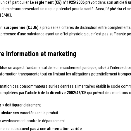
n défi particulier. Le
règlement (CE) n°1925/2006
prévoit dans son article 8 
et minéraux présentant un risque potentiel pour la santé. Ainsi, l’
éphédra
et se
15/403.
ion Européenne (CJUE)
a précisé les critères de distinction entre compléments
la présence d’une substance ayant un effet physiologique n’est pas suffisante po
re information et marketing
itue un aspect fondamental de leur encadrement juridique, situé à l’intersection
 information transparente tout en limitant les allégations potentiellement tromp
rmation des consommateurs sur les denrées alimentaires établit le socle comm
mplétées par l’article 6 de la
directive 2002/46/CE
qui prévoit des mentions ob
e
» doit figurer clairement
substances
caractérisant le produit
n avertissement contre le dépassement
ne se substituent pas à une
alimentation variée