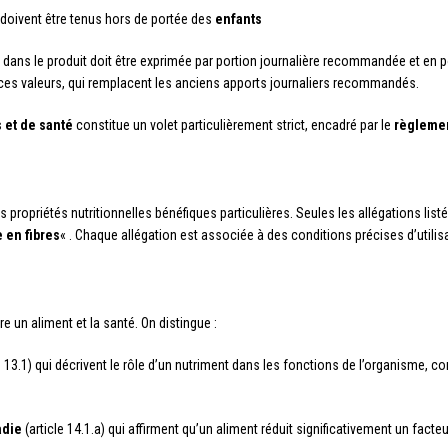
 doivent être tenus hors de portée des
enfants
dans le produit doit être exprimée par portion journalière recommandée et en p
 ces valeurs, qui remplacent les anciens apports journaliers recommandés.
s et de santé
constitue un volet particulièrement strict, encadré par le
règlemen
 propriétés nutritionnelles bénéfiques particulières. Seules les allégations lis
e en fibres
« . Chaque allégation est associée à des conditions précises d’utilis
e un aliment et la santé. On distingue :
le 13.1) qui décrivent le rôle d’un nutriment dans les fonctions de l’organisme, 
adie
(article 14.1.a) qui affirment qu’un aliment réduit significativement un fac