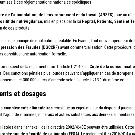
oumises à des réglementations nationales spécifiques
re de l’alimentation, de l’environnement et du travail (ANSES)
joue un rôle
ositif de nutrivigilance
, mis en place par la loi
Hôpital, Patients, Santé et Te
n de ces produits.
uit le principe de notification préalable. En France, tout nouvel opérateur doit
Répression des Fraudes (DGCCRF)
avant commercialisation. Cette procédure, pr
ans constituer une autorisation formelle.
non-respect de la réglementation. L’article L.214-2 du
Code de la consommati
es sanctions pénales plus lourdes peuvent s’appliquer en cas de tromperie sur
isonnement et 300 000 euros d’amende selon l’article L.213-1 du même code.
ients et dosages
les
compléments alimentaires
constitue un enjeu majeur du dispositif juridiqu
ant l’ajout de vitamines, minéraux et autres substances aux denrées alimentaire
 listées dans l’annexe II de la directive 2002/46/CE peuvent être utilisées. Cette li
européenne de sécurité des aliments (EFSA)
. Le règlement (UE) 2015/414 a 