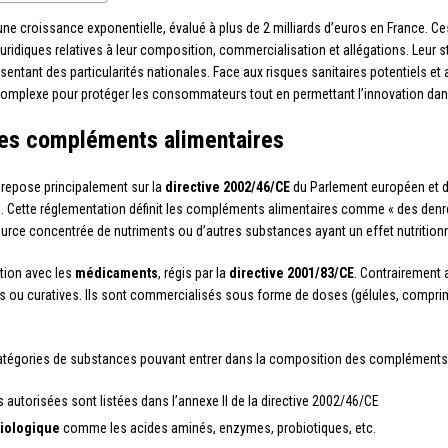
croissance exponentielle, évalué à plus de 2 milliards d’euros en France. Ces p
diques relatives à leur composition, commercialisation et allégations. Leur s
entant des particularités nationales. Face aux risques sanitaires potentiels e
e complexe pour protéger les consommateurs tout en permettant l’innovation da
 des compléments alimentaires
repose principalement sur la
directive 2002/46/CE
du Parlement européen et du
 Cette réglementation définit les compléments alimentaires comme « des denrée
ource concentrée de nutriments ou d’autres substances ayant un effet nutritionn
nction avec les
médicaments
, régis par la
directive 2001/83/CE
. Contrairement
s ou curatives. Ils sont commercialisés sous forme de doses (gélules, comprimé
 catégories de substances pouvant entrer dans la composition des compléments 
s autorisées sont listées dans l’annexe II de la directive 2002/46/CE
siologique
comme les acides aminés, enzymes, probiotiques, etc.