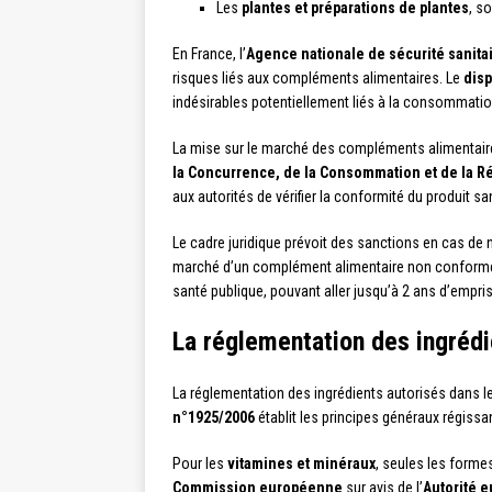
Les
plantes et préparations de plantes
, s
En France, l’
Agence nationale de sécurité sanitai
risques liés aux compléments alimentaires. Le
disp
indésirables potentiellement liés à la consommatio
La mise sur le marché des compléments alimentaires s
la Concurrence, de la Consommation et de la 
aux autorités de vérifier la conformité du produit s
Le cadre juridique prévoit des sanctions en cas de 
marché d’un complément alimentaire non conforme. D
santé publique, pouvant aller jusqu’à 2 ans d’empr
La réglementation des ingréd
La réglementation des ingrédients autorisés dans 
n°1925/2006
établit les principes généraux régiss
Pour les
vitamines et minéraux
, seules les formes
Commission européenne
sur avis de l’
Autorité 