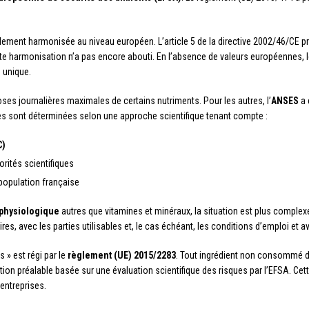
lement harmonisée au niveau européen. L’article 5 de la directive 2002/46/CE p
tte harmonisation n’a pas encore abouti. En l’absence de valeurs européennes
 unique.
oses journalières maximales de certains nutriments. Pour les autres, l’
ANSES
a 
ses sont déterminées selon une approche scientifique tenant compte :
C)
orités scientifiques
population française
 physiologique
autres que vitamines et minéraux, la situation est plus complexe
s, avec les parties utilisables et, le cas échéant, les conditions d’emploi et 
 » est régi par le
règlement (UE) 2015/2283
. Tout ingrédient non consommé d
sation préalable basée sur une évaluation scientifique des risques par l’EFSA. C
entreprises.