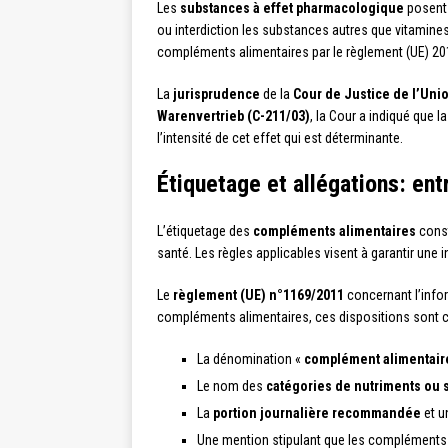
Les
substances à effet pharmacologique
posent u
ou interdiction les substances autres que vitamines 
compléments alimentaires par le règlement (UE) 20
La
jurisprudence
de la
Cour de Justice de l’Un
Warenvertrieb (C-211/03)
, la Cour a indiqué que 
l’intensité de cet effet qui est déterminante.
Étiquetage et allégations: ent
L’étiquetage des
compléments alimentaires
const
santé. Les règles applicables visent à garantir une
Le
règlement (UE) n°1169/2011
concernant l’info
compléments alimentaires, ces dispositions sont co
La dénomination «
complément alimentair
Le nom des
catégories de nutriments ou 
La
portion journalière recommandée
et u
Une mention stipulant que les compléments 