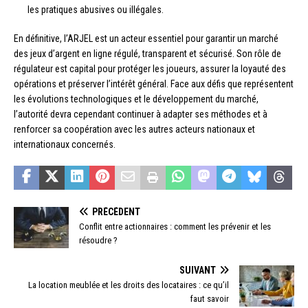
les pratiques abusives ou illégales.
En définitive, l’ARJEL est un acteur essentiel pour garantir un marché
des jeux d’argent en ligne régulé, transparent et sécurisé. Son rôle de
régulateur est capital pour protéger les joueurs, assurer la loyauté des
opérations et préserver l’intérêt général. Face aux défis que représentent
les évolutions technologiques et le développement du marché,
l’autorité devra cependant continuer à adapter ses méthodes et à
renforcer sa coopération avec les autres acteurs nationaux et
internationaux concernés.
PRÉCÉDENT
Conflit entre actionnaires : comment les prévenir et les
résoudre ?
SUIVANT
La location meublée et les droits des locataires : ce qu’il
faut savoir