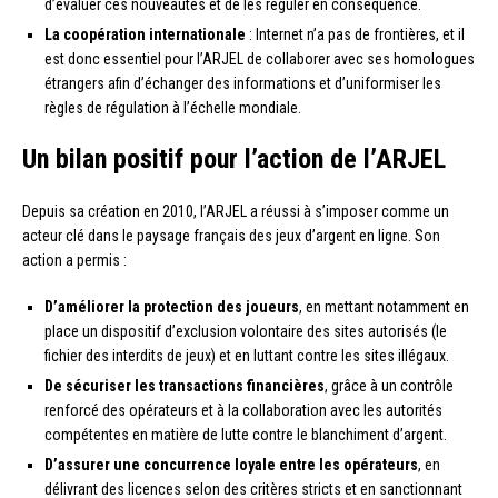
d’évaluer ces nouveautés et de les réguler en conséquence.
La coopération internationale
: Internet n’a pas de frontières, et il
est donc essentiel pour l’ARJEL de collaborer avec ses homologues
étrangers afin d’échanger des informations et d’uniformiser les
règles de régulation à l’échelle mondiale.
Un bilan positif pour l’action de l’ARJEL
Depuis sa création en 2010, l’ARJEL a réussi à s’imposer comme un
acteur clé dans le paysage français des jeux d’argent en ligne. Son
action a permis :
D’améliorer la protection des joueurs
, en mettant notamment en
place un dispositif d’exclusion volontaire des sites autorisés (le
fichier des interdits de jeux) et en luttant contre les sites illégaux.
De sécuriser les transactions financières
, grâce à un contrôle
renforcé des opérateurs et à la collaboration avec les autorités
compétentes en matière de lutte contre le blanchiment d’argent.
D’assurer une concurrence loyale entre les opérateurs
, en
délivrant des licences selon des critères stricts et en sanctionnant