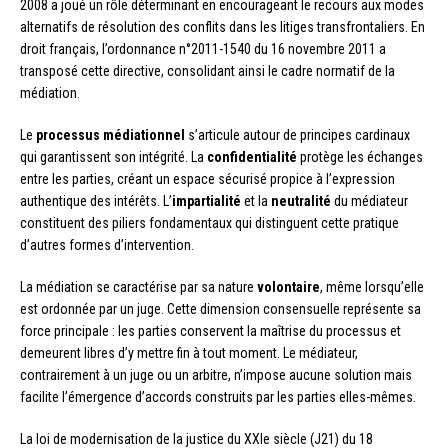
2008 a joué un rôle déterminant en encourageant le recours aux modes
alternatifs de résolution des conflits dans les litiges transfrontaliers. En
droit français, l’ordonnance n°2011-1540 du 16 novembre 2011 a
transposé cette directive, consolidant ainsi le cadre normatif de la
médiation.
Le
processus médiationnel
s’articule autour de principes cardinaux
qui garantissent son intégrité. La
confidentialité
protège les échanges
entre les parties, créant un espace sécurisé propice à l’expression
authentique des intérêts. L’
impartialité
et la
neutralité
du médiateur
constituent des piliers fondamentaux qui distinguent cette pratique
d’autres formes d’intervention.
La médiation se caractérise par sa nature
volontaire
, même lorsqu’elle
est ordonnée par un juge. Cette dimension consensuelle représente sa
force principale : les parties conservent la maîtrise du processus et
demeurent libres d’y mettre fin à tout moment. Le médiateur,
contrairement à un juge ou un arbitre, n’impose aucune solution mais
facilite l’émergence d’accords construits par les parties elles-mêmes.
La loi de modernisation de la justice du XXIe siècle (J21) du 18