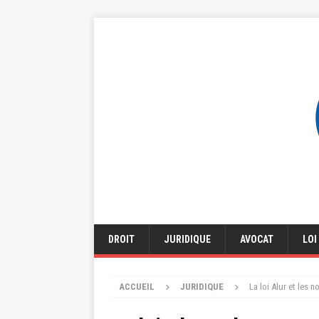
DROIT
JURIDIQUE
AVOCAT
LOI
ACCUEIL
JURIDIQUE
La loi Alur et les 