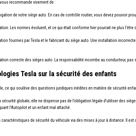
 je vous recommande vivement de :
ogation de votre siège auto. En cas de contrôle routier, vous devez pouvoir pro
slation. Les normes évoluent, et ce qui était conforme hier pourrait ne plus l’être
ation fournies par Tesla et le fabricant du siège auto. Une installation incorrec
isation correcte des sièges auto. La responsabilité incombe au conducteur, pas 
logies Tesla sur la sécurité des enfants
e, ce qui soulève des questions juridiques inédites en matière de sécurité enfan
 sécurité globale, elle ne dispense pas de l’obligation légale d’utiliser des siè
quant l’Autopilot et un enfant mal attaché.
s caractéristiques de sécurité du véhicule via des mises à jour à distance. Il es