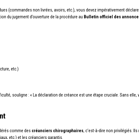
ues (commandes non livrées, avoirs, etc.), vous devez impérativement déclarer
tion du jugement d’ouverture de la procédure au
Bulletin officiel des annonc
ture, etc.)
ficulté, souligne : « La déclaration de créance est une étape cruciale. Sans elle, 
nt
idérés comme des
créanciers chirographaires
, c’est-à-dire non privilégiés. 
aux, etc.) et les créanciers garantis.