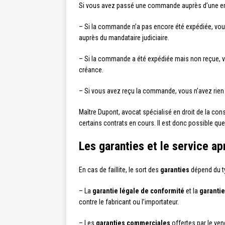
Si vous avez passé une commande auprès d’une entre
– Si la commande n’a pas encore été expédiée, vo
auprès du mandataire judiciaire.
– Si la commande a été expédiée mais non reçue, vou
créance.
– Si vous avez reçu la commande, vous n’avez rien à 
Maître Dupont, avocat spécialisé en droit de la co
certains contrats en cours. Il est donc possible 
Les garanties et le service a
En cas de faillite, le sort des
garanties
dépend du ty
– La
garantie légale de conformité
et la
garanti
contre le fabricant ou l’importateur.
– Les
garanties commerciales
offertes par le ven