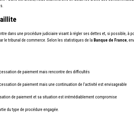
s.
illite
 entre dans une procédure judiciaire visant à régler ses dettes et, si possible, à 
 le tribunal de commerce. Selon les statistiques de la
Banque de France
, en
n cessation de paiement mais rencontre des difficultés
n cessation de paiement mais une continuation de l’activité est envisageable
essation de paiement et sa situation est irrémédiablement compromise
tie du type de procédure engagée.