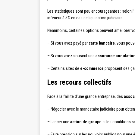
Les statistiques sont peu encourageantes : selon l’
inférieur à 5% en cas de liquidation judiciaire.
Néanmoins, certaines options peuvent améliorer v
– Si vous avez payé par
carte bancaire
, vous pouv
– Si vous avez souscrit une
assurance annulatio
– Certains sites de
e-commerce
proposent des gar
Les recours collectifs
Face à la faillite d’une grande entreprise, des
assoc
– Négocier avec le mandataire judiciaire pour obt
– Lancer une
action de groupe
si les conditions s
– Faire pression sur les pouvoirs publics pour une é