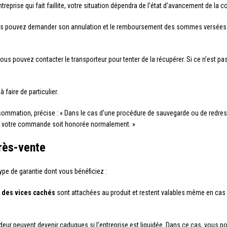
prise qui fait faillite, votre situation dépendra de l’état d’avancement de la
us pouvez demander son annulation et le remboursement des sommes versées. 
s pouvez contacter le transporteur pour tenter de la récupérer. Si ce n’est pas
faire de particulier.
nsommation, précise : « Dans le cas d’une procédure de sauvegarde ou de redress
que votre commande soit honorée normalement. »
près-vente
pe de garantie dont vous bénéficiez :
e des vices cachés
sont attachées au produit et restent valables même en cas 
deur peuvent devenir caduques si l’entreprise est liquidée. Dans ce cas, vous p