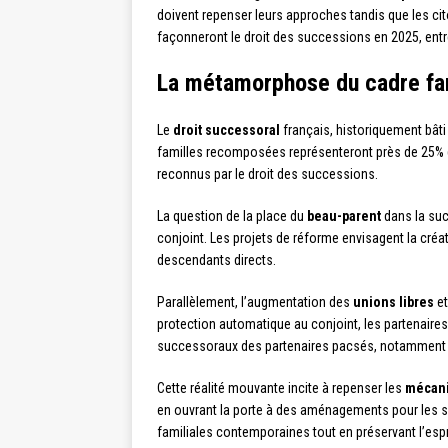
doivent repenser leurs approches tandis que les ci
façonneront le droit des successions en 2025, ent
La métamorphose du cadre fam
Le
droit successoral
français, historiquement bâti 
familles recomposées représenteront près de 25% d
reconnus par le droit des successions.
La question de la place du
beau-parent
dans la suc
conjoint. Les projets de réforme envisagent la créa
descendants directs.
Parallèlement, l’augmentation des
unions libres
et
protection automatique au conjoint, les partenaires
successoraux des partenaires pacsés, notamment e
Cette réalité mouvante incite à repenser les
mécani
en ouvrant la porte à des aménagements pour les sit
familiales contemporaines tout en préservant l’espri