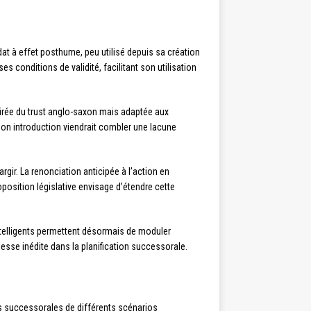
 à effet posthume, peu utilisé depuis sa création
es conditions de validité, facilitant son utilisation
spirée du trust anglo-saxon mais adaptée aux
. Son introduction viendrait combler une lacune
argir. La renonciation anticipée à l’action en
osition législative envisage d’étendre cette
telligents permettent désormais de moduler
esse inédite dans la planification successorale.
ces successorales de différents scénarios