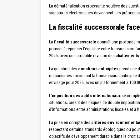
La dématérialisation croissante soulève des quest
signatures électroniques deviennent des préoccupat
La fiscalité successorale fa
La
fiscalité successorale
connaît une profonde mu
pousse à repenser l’équilibre entre transmission fam
2025, avec une probable révision des
abattements 
La question des
donations anticipées
prend une di
mécanismes favorisant la transmission anticipée du
envisagé pour 2025, avec un plafonnement à 100 000
L’
imposition des actifs internationaux
se complex
situations, créant des risques de double impositio
d’informations entre administrations fiscales et à h
La prise en compte des
critères environnementa
respectant certains standards écologiques ou pour la
objectifs de développement durable dans le droit s