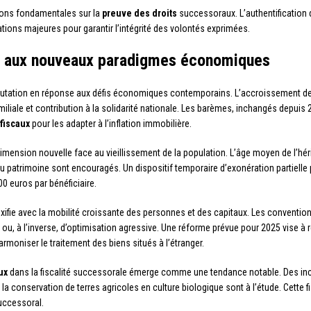
ions fondamentales sur la
preuve des droits
successoraux. L’authentification
ions majeures pour garantir l’intégrité des volontés exprimées.
ce aux nouveaux paradigmes économiques
tation en réponse aux défis économiques contemporains. L’accroissement des 
iliale et contribution à la solidarité nationale. Les barèmes, inchangés depuis 
fiscaux
pour les adapter à l’inflation immobilière.
mension nouvelle face au vieillissement de la population. L’âge moyen de l’hér
 patrimoine sont encouragés. Un dispositif temporaire d’exonération partielle
 euros par bénéficiaire.
ifie avec la mobilité croissante des personnes et des capitaux. Les conventions
n ou, à l’inverse, d’optimisation agressive. Une réforme prévue pour 2025 vise
armoniser le traitement des biens situés à l’étranger.
ux
dans la fiscalité successorale émerge comme une tendance notable. Des incit
 conservation de terres agricoles en culture biologique sont à l’étude. Cette fisc
uccessoral.