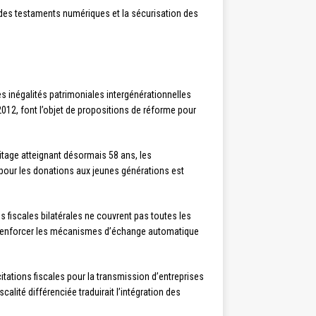
 des testaments numériques et la sécurisation des
inégalités patrimoniales intergénérationnelles
2012, font l’objet de propositions de réforme pour
itage atteignant désormais 58 ans, les
 pour les donations aux jeunes générations est
 fiscales bilatérales ne couvrent pas toutes les
 à renforcer les mécanismes d’échange automatique
ations fiscales pour la transmission d’entreprises
alité différenciée traduirait l’intégration des