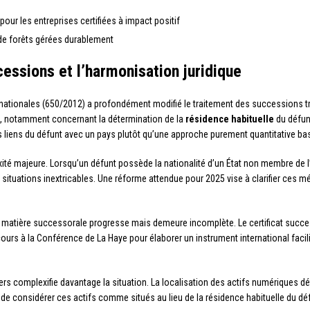
ur les entreprises certifiées à impact positif
de forêts gérées durablement
cessions et l’harmonisation juridique
nationales (650/2012) a profondément modifié le traitement des successions tr
on, notamment concernant la détermination de la
résidence habituelle
du défun
s liens du défunt avec un pays plutôt qu’une approche purement quantitative ba
é majeure. Lorsqu’un défunt possède la nationalité d’un État non membre de l’UE
s situations inextricables. Une réforme attendue pour 2025 vise à clarifier ces mé
matière successorale progresse mais demeure incomplète. Le certificat successo
ours à la Conférence de La Haye pour élaborer un instrument international facil
ers complexifie davantage la situation. La localisation des actifs numériques défie
de considérer ces actifs comme situés au lieu de la résidence habituelle du défu