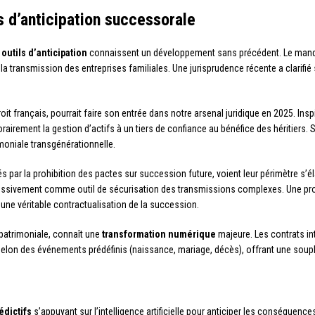
d’anticipation successorale
s
outils d’anticipation
connaissent un développement sans précédent. Le mandat
 la transmission des entreprises familiales. Une jurisprudence récente a clarifié s
oit français, pourrait faire son entrée dans notre arsenal juridique en 2025. In
porairement la gestion d’actifs à un tiers de confiance au bénéfice des héritiers
imoniale transgénérationnelle.
tés par la prohibition des pactes sur succession future, voient leur périmètre s’él
ressivement comme outil de sécurisation des transmissions complexes. Une prop
une véritable contractualisation de la succession.
n patrimoniale, connaît une
transformation numérique
majeure. Les contrats in
selon des événements prédéfinis (naissance, mariage, décès), offrant une soupl
édictifs
s’appuyant sur l’intelligence artificielle pour anticiper les conséquen