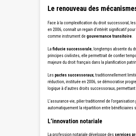
Le renouveau des mécanismes 
Face à la complexification du droit successoral, le
en 2006, connaît un regain d’intérêt significatif pour
comme instrument de
gouvernance transitoire
.
La
fiducie successorale
, longtemps absente du dr
principes civilistes, elle permettrait de confier tem
majeure du droit français dans la planification patr
Les
pactes successoraux
, traditionnellement limi
réduction, instituée en 2006, se démocratise prog
logique à d’autres droits successoraux, permettant 
L’assurance-vie, pilier traditionnel de l’organisatio
automatiquement la répartition entre bénéficiaires 
L’innovation notariale
La profession notariale développe des
services pr