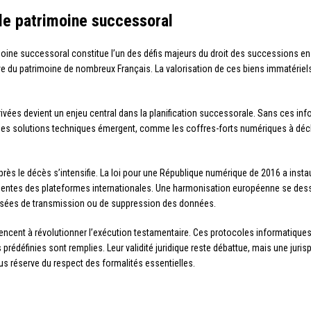
le patrimoine successoral
oine successoral constitue l’un des défis majeurs du droit des successions en
ive du patrimoine de nombreux Français. La valorisation de ces biens immatériel
rivées devient un enjeu central dans la planification successorale. Sans ces info
 Des solutions techniques émergent, comme les coffres-forts numériques à d
rès le décès s’intensifie. La loi pour une République numérique de 2016 a insta
ergentes des plateformes internationales. Une harmonisation européenne se des
isées de transmission ou de suppression des données.
cent à révolutionner l’exécution testamentaire. Ces protocoles informatique
prédéfinies sont remplies. Leur validité juridique reste débattue, mais une jur
us réserve du respect des formalités essentielles.