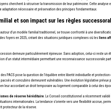
toyens cherchent à sécuriser la transmission de leur patrimoine. Cette analyse 
re adaptation nécessaire et préservation des principes fondamentaux.
ilial et son impact sur les règles successora
autour d’un modèle familial traditionnel, se trouve confronté à une diversificat
es foyers en 2025, créant des situations juridiques complexes où les
liens af
cession demeure particulièrement épineuse. Sans adoption, celui-ci reste un étr
tion d’un statut intermédiaire permettant une reconnaissance successorale partie
 des PACS pose la question de l’équilibre entre liberté individuelle et protection
 pacsés et concubins demeurent vulnérables. Une évolution législative prévue po
n leur accordant un droit temporaire au logement comparable à celui des épo
smes de réserve héréditaire
. Le Conseil constitutionnel a récemment validé 
uations internationales. La tendance s’oriente vers une flexibilité accrue, perm
t protecteur de la réserve.