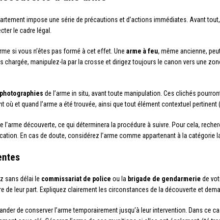
artement impose une série de précautions et d’actions immédiates. Avant tout, 
cter le cadre légal.
rme si vous n’êtes pas formé à cet effet. Une
arme à feu
, même ancienne, peut
as chargée, manipulez-la par la crosse et dirigez toujours le canon vers une zon
photographies
de l’arme in situ, avant toute manipulation. Ces clichés pourront
 où et quand l’arme a été trouvée, ainsi que tout élément contextuel pertinent 
e l’arme découverte, ce qui déterminera la procédure à suivre. Pour cela, rech
tification. En cas de doute, considérez l’arme comme appartenant à la catégorie 
entes
z sans délai le
commissariat de police
ou la
brigade de gendarmerie
de vot
ire de leur part. Expliquez clairement les circonstances de la découverte et dem
der de conserver l’arme temporairement jusqu’à leur intervention. Dans ce cas,