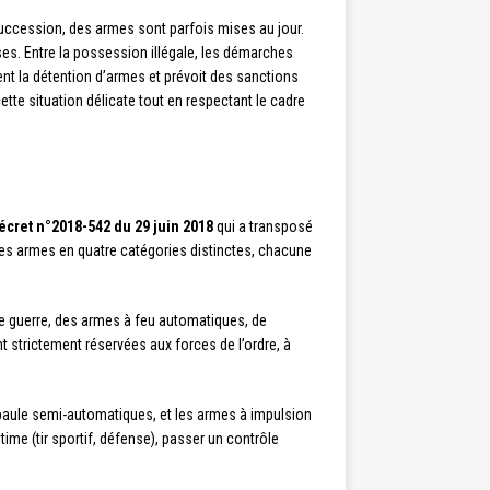
succession, des armes sont parfois mises au jour.
s. Entre la possession illégale, les démarches
ent la détention d’armes et prévoit des sanctions
tte situation délicate tout en respectant le cadre
écret n°2018-542 du 29 juin 2018
qui a transposé
it les armes en quatre catégories distinctes, chacune
 de guerre, des armes à feu automatiques, de
strictement réservées aux forces de l’ordre, à
paule semi-automatiques, et les armes à impulsion
itime (tir sportif, défense), passer un contrôle