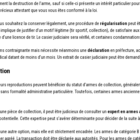
t la destruction de l’arme, sauf si celle-ci présente un intérêt particulier pou
récieux attestant que vous vous êtes conformé à la loi.
vous souhaitez la conserver légalement, une procédure de
régularisation
peut êt
mplique de justifier d’un motif légitime (tir sportif, collection), de satisfaire aux
re d’une licence de tir. Le casier judiciaire sera vérifié, et certaines condamnati
oins contraignante mais nécessite néanmoins une
déclaration
en préfecture, a
médical datant de moins d’un mois. Un extrait de casier judiciaire peut être demand
tion
eurs reproductions peuvent bénéficier du statut d’armes de collection, générale
sans formalité administrative particulière. Toutefois, certaines armes anciennes
ne pièce de collection, il peut être judicieux de consulter un
expert en armes
potentielle. Cette expertise peut s’avérer déterminante pour décider de la suite 
ne autre option, mais elle est strictement encadrée. Les armes de catégorie B
ier agréé. La transaction doit être déclarée aux autorités. Pour les armes de catég