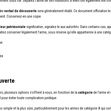
ment sous clé. Séparez l’arme de ses munitions si elles ont également été tr
ès-verbal de découverte
sera généralement établi. Ce document officialise le
ment. Conservez-en une copie.
leur patrimoniale
significative, signalez-le aux autorités. Dans certains cas, a
aitez conserver légalement l’arme, sous réserve qu’elle appartienne à une catégo
nt
dre
uverte
es, plusieurs options s’offrent à vous, en fonction de la
catégorie
de l’arme et 
l pour éviter toute complication juridique.
us simple et la plus sûre, particulièrement pour les armes de catégorie A qui son