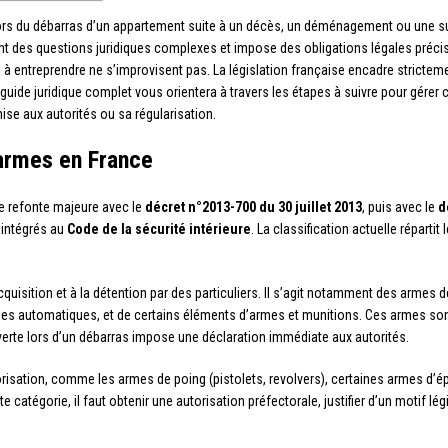
: lors du débarras d’un appartement suite à un décès, un déménagement ou une 
 des questions juridiques complexes et impose des obligations légales précise
s à entreprendre ne s’improvisent pas. La législation française encadre strictem
ide juridique complet vous orientera à travers les étapes à suivre pour gérer ce
emise aux autorités ou sa régularisation.
’armes en France
e refonte majeure avec le
décret n°2013-700 du 30 juillet 2013
, puis avec le
d
 intégrés au
Code de la sécurité intérieure
. La classification actuelle répart
quisition et à la détention par des particuliers. Il s’agit notamment des armes
s automatiques, et de certains éléments d’armes et munitions. Ces armes sont 
uverte lors d’un débarras impose une déclaration immédiate aux autorités.
isation, comme les armes de poing (pistolets, revolvers), certaines armes d’é
 catégorie, il faut obtenir une autorisation préfectorale, justifier d’un motif lég