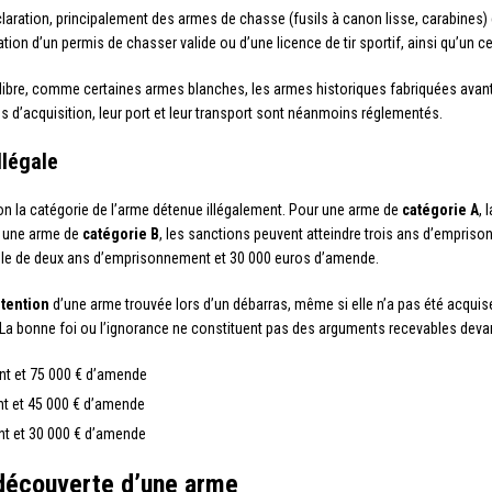
ration, principalement des armes de chasse (fusils à canon lisse, carabines) e
ion d’un permis de chasser valide ou d’une licence de tir sportif, ainsi qu’un cer
ibre, comme certaines armes blanches, les armes historiques fabriquées avant
s d’acquisition, leur port et leur transport sont néanmoins réglementés.
llégale
n la catégorie de l’arme détenue illégalement. Pour une arme de
catégorie A
, 
r une arme de
catégorie B
, les sanctions peuvent atteindre trois ans d’empris
le de deux ans d’emprisonnement et 30 000 euros d’amende.
tention
d’une arme trouvée lors d’un débarras, même si elle n’a pas été acquis
 La bonne foi ou l’ignorance ne constituent pas des arguments recevables devant
nt et 75 000 € d’amende
nt et 45 000 € d’amende
nt et 30 000 € d’amende
 découverte d’une arme