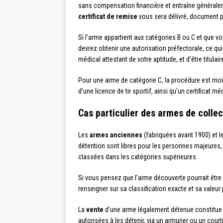
sans compensation financière et entraîne généralemen
certificat de remise
vous sera délivré, document p
Si l’arme appartient aux catégories B ou C et que 
devrez obtenir une autorisation préfectorale, ce qui i
médical attestant de votre aptitude, et d’être titulai
Pour une arme de catégorie C, la procédure est m
d’une licence de tir sportif, ainsi qu’un certificat 
Cas particulier des armes de collec
Les
armes anciennes
(fabriquées avant 1900) et l
détention sont libres pour les personnes majeures, 
classées dans les catégories supérieures.
Si vous pensez que l’arme découverte pourrait être u
renseigner sur sa classification exacte et sa valeur 
La
vente
d’une arme légalement détenue constitue u
autorisées à les détenir, via un armurier ou un court