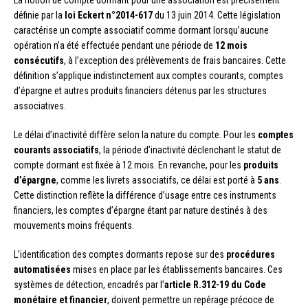
La notion de compte dormant pour une association est précisément
définie par la
loi Eckert n°2014-617
du 13 juin 2014. Cette législation
caractérise un compte associatif comme dormant lorsqu’aucune
opération n’a été effectuée pendant une période de
12 mois
consécutifs
, à l’exception des prélèvements de frais bancaires. Cette
définition s’applique indistinctement aux comptes courants, comptes
d’épargne et autres produits financiers détenus par les structures
associatives.
Le délai d’inactivité diffère selon la nature du compte. Pour les
comptes
courants associatifs
, la période d’inactivité déclenchant le statut de
compte dormant est fixée à 12 mois. En revanche, pour les
produits
d’épargne
, comme les livrets associatifs, ce délai est porté à
5 ans
.
Cette distinction reflète la différence d’usage entre ces instruments
financiers, les comptes d’épargne étant par nature destinés à des
mouvements moins fréquents.
L’identification des comptes dormants repose sur des
procédures
automatisées
mises en place par les établissements bancaires. Ces
systèmes de détection, encadrés par l’
article R.312-19 du Code
monétaire et financier
, doivent permettre un repérage précoce de