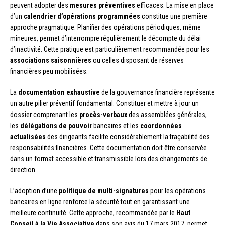
peuvent adopter des
mesures préventives
efficaces. La mise en place
d’un
calendrier d’opérations programmées
constitue une première
approche pragmatique. Planifier des opérations périodiques, même
mineures, permet d’interrompre régulièrement le décompte du délai
d’inactivité. Cette pratique est particulièrement recommandée pour les
associations saisonnières
ou celles disposant de réserves
financières peu mobilisées.
La
documentation exhaustive
de la gouvernance financière représente
un autre pilier préventif fondamental. Constituer et mettre à jour un
dossier comprenant les
procès-verbaux
des assemblées générales,
les
délégations de pouvoir
bancaires et les
coordonnées
actualisées
des dirigeants facilite considérablement la traçabilité des
responsabilités financières. Cette documentation doit être conservée
dans un format accessible et transmissible lors des changements de
direction.
L’adoption d’une
politique de multi-signatures
pour les opérations
bancaires en ligne renforce la sécurité tout en garantissant une
meilleure continuité. Cette approche, recommandée par le
Haut
Conseil à la Vie Associative
dans son avis du 17 mars 2017, permet