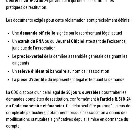
décret n°2016-73
du 29 janvier 2016 qui détaille les modalités
pratiques de restitution.
Les documents exigés pour cette réclamation sont précisément définis:
Une
demande officielle
signée par le représentant légal actuel
Un
extrait du RNA
ou du
Journal Officiel
attestant de l’existence
juridique de l’association
Le
procès-verbal
de la dernière assemblée générale désignant les
dirigeants
Un
relevé d’identité bancaire
au nom de l’association
La
pièce d’identité
du représentant légal effectuant la demande
La CDC dispose d’un délai légal de
30 jours ouvrables
pour traiter les
demandes complètes de restitution, conformément à l’
article R.518-24
du Code monétaire et financier
. Ce délai peut être prolongé en cas de
complexité particulière, notamment lorsque l’association a connu des
modifications statutaires significatives depuis la mise en dormance du
compte.