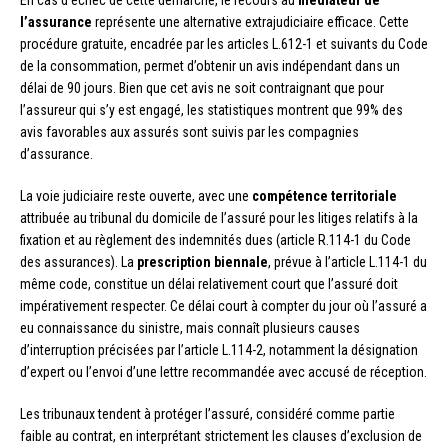
En cas d’échec de cette démarche, le recours au
médiateur de
l’assurance
représente une alternative extrajudiciaire efficace. Cette
procédure gratuite, encadrée par les articles L.612-1 et suivants du Code
de la consommation, permet d’obtenir un avis indépendant dans un
délai de 90 jours. Bien que cet avis ne soit contraignant que pour
l’assureur qui s’y est engagé, les statistiques montrent que 99% des
avis favorables aux assurés sont suivis par les compagnies
d’assurance.
La voie judiciaire reste ouverte, avec une
compétence territoriale
attribuée au tribunal du domicile de l’assuré pour les litiges relatifs à la
fixation et au règlement des indemnités dues (article R.114-1 du Code
des assurances). La
prescription biennale
, prévue à l’article L.114-1 du
même code, constitue un délai relativement court que l’assuré doit
impérativement respecter. Ce délai court à compter du jour où l’assuré a
eu connaissance du sinistre, mais connaît plusieurs causes
d’interruption précisées par l’article L.114-2, notamment la désignation
d’expert ou l’envoi d’une lettre recommandée avec accusé de réception.
Les tribunaux tendent à protéger l’assuré, considéré comme partie
faible au contrat, en interprétant strictement les clauses d’exclusion de