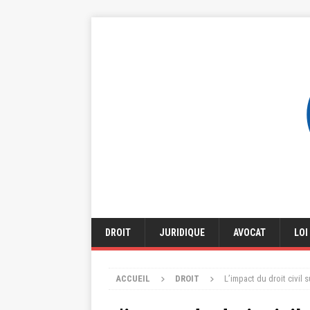
DROIT
JURIDIQUE
AVOCAT
LOI
ACCUEIL
DROIT
L’impact du droit civil 