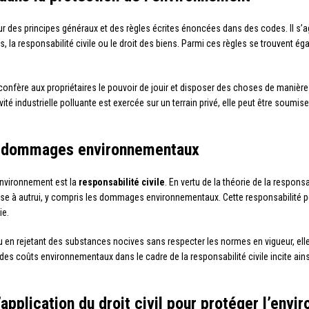
 des principes généraux et des règles écrites énoncées dans des codes. Il s’agit 
ats, la responsabilité civile ou le droit des biens. Parmi ces règles se trouvent
 confère aux propriétaires le pouvoir de jouir et disposer des choses de manièr
ivité industrielle polluante est exercée sur un terrain privé, elle peut être soumi
les dommages environnementaux
’environnement est la
responsabilité civile
. En vertu de la théorie de la respon
 à autrui, y compris les dommages environnementaux. Cette responsabilité peu
ie.
u en rejetant des substances nocives sans respecter les normes en vigueur, elle 
s coûts environnementaux dans le cadre de la responsabilité civile incite ainsi
’application du droit civil pour protéger l’env