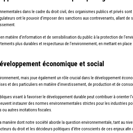
ementales dans le cadre du droit civil, des organismes publics et privés sont ch
égulateurs ont le pouvoir d’imposer des sanctions aux contrevenants, allant de
lissement.
n matière d’information et de sensibilisation du public à la protection de l’env
ortements plus durables et respectueux de l’environnement, en mettant en plac
e développement économique et social
l’environnement, mais joue également un rôle crucial dans le développement écon
prises et des particuliers en matière d’investissement, de production et de con
ubliques visant à favoriser le développement durable peut contribuer à orienter
uvent instaurer des normes environnementales strictes pour les industries poll
 ou autres incitations fiscales.
r la manière dont notre société aborde la question environnementale, tant au nive
 acteurs du droit et les décideurs politiques d’être conscients de ces enjeux afi