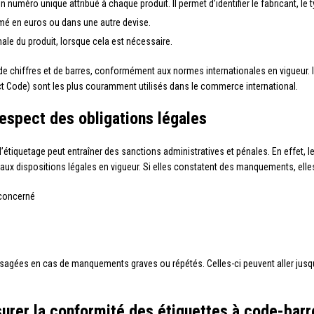
 numéro unique attribué à chaque produit. Il permet d’identifier le fabricant, le t
primé en euros ou dans une autre devise.
ale du produit, lorsque cela est nécessaire.
 chiffres et de barres, conformément aux normes internationales en vigueur. I
ct Code) sont les plus couramment utilisés dans le commerce international.
espect des obligations légales
d’étiquetage peut entraîner des sanctions administratives et pénales. En effet,
s aux dispositions légales en vigueur. Si elles constatent des manquements, elle
 concerné
isagées en cas de manquements graves ou répétés. Celles-ci peuvent aller ju
urer la conformité des étiquettes à code-barr