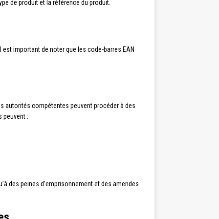
ype de produit et la référence du produit.
l est important de noter que les code-barres EAN
 les autorités compétentes peuvent procéder à des
s peuvent :
squ’à des peines d’emprisonnement et des amendes
es