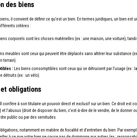
ion des biens
iens, il convient de définir ce qu’est un bien. En termes juridiques, un bien est 
férents critères :
ens corporels sont les choses matérielles (ex : une maison, une voiture), tandi
ns meubles sont ceux qui peuvent être déplacés sans altérer leur substance (ex
 terrain).
ibles :
Les biens consomptibles sont ceux qui se détruisent par l’usage (ex : la
 détruits (ex : un vélo).
 et obligations
 Il confère à son titulaire un pouvoir direct et exclusif sur un bien. Ce droit est c
n) et l’abusus (droit de disposer du bien, c’est-à-dire de le vendre, de le donner ou
rdre public ou par des servitudes.
bligations, notamment en matière de fiscalité et d’entretien du bien. Par exempl
iller à ce que votre bien ne cause pas de dommage aux autres (ex : responsabil