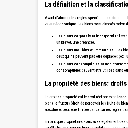
La définition et la classificat
Avant d’aborder les règles spécifiques du droit des b
valeur économique. Les biens sont classés selon dif
Les biens corporels et incorporels :
Les bi
un brevet, une créance).
Les biens meubles et immeubles :
Les bie
ceux qui ne peuvent pas être déplacés (ex : un
Les biens consomptibles et non consompt
consomptibles peuvent être utilisés sans être
La propriété des biens: droits
Le droit de propriété est le droit réel par excellence.
bien), le fructus (droit de percevoir les fruits du bie
absolue et peut être limitée par certaines règles d’o
En tant que propriétaire, vous avez également des o
impôts locaux pour un bien immobilier, ou encore ve