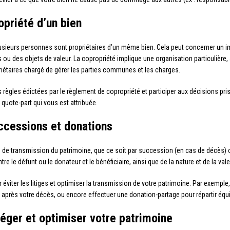
opriété d’un bien
plusieurs personnes sont propriétaires d’un même bien. Cela peut concerner un i
ns ou des objets de valeur. La copropriété implique une organisation particulière
riétaires chargé de gérer les parties communes et les charges.
es règles édictées par le règlement de copropriété et participer aux décisions 
uote-part qui vous est attribuée.
ccessions et donations
 de transmission du patrimoine, que ce soit par succession (en cas de décès) o
tre le défunt ou le donateur et le bénéficiaire, ainsi que de la nature et de la va
r éviter les litiges et optimiser la transmission de votre patrimoine. Par exemp
 après votre décès, ou encore effectuer une donation-partage pour répartir équi
téger et optimiser votre patrimoine