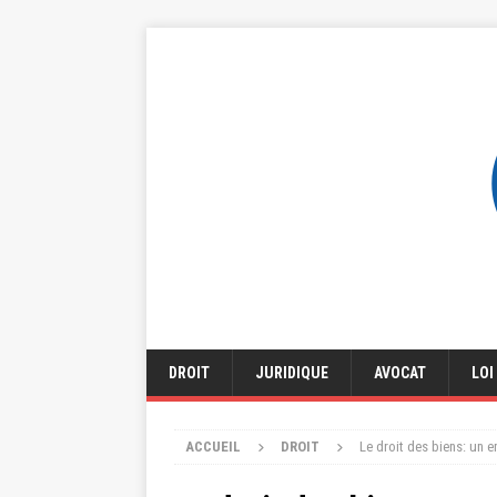
DROIT
JURIDIQUE
AVOCAT
LOI
ACCUEIL
DROIT
Le droit des biens: un e