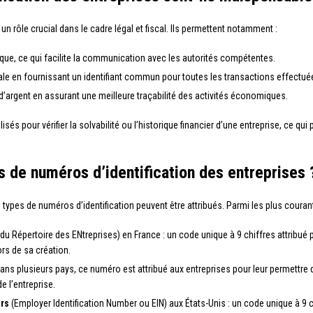
un rôle crucial dans le cadre légal et fiscal. Ils permettent notamment :
ique, ce qui facilite la communication avec les autorités compétentes.
scale en fournissant un identifiant commun pour toutes les transactions effectué
t d’argent en assurant une meilleure traçabilité des activités économiques.
isés pour vérifier la solvabilité ou l’historique financier d’une entreprise, ce qu
s de numéros d’identification des entreprises 
 types de numéros d’identification peuvent être attribués. Parmi les plus courant
du Répertoire des ENtreprises) en France : un code unique à 9 chiffres attribué par
rs de sa création.
dans plusieurs pays, ce numéro est attribué aux entreprises pour leur permettre de
e l’entreprise.
urs
(Employer Identification Number ou EIN) aux États-Unis : un code unique à 9 ch