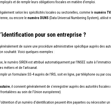
 employés et de remplir leurs obligations fiscales en matière d’emploi.
 également selon les spécificités locales ou sectorielles, comme le
numéro TV
péenne, ou encore le
numéro DUNS
(Data Universal Numbering System), utilisé 
dentification pour son entreprise ?
nt généralement de suivre une procédure administrative spécifique auprès des au
ion souhaité. Voici quelques exemples :
rise, le numéro SIREN est attribué automatiquement par l’INSEE suite à l’immatri
 métiers et de l’artisanat.
 remplir un formulaire SS-4 auprès de l’IRS, soit en ligne, par téléphone ou par cou
utaire
, il convient généralement de s’enregistrer auprès des autorités fiscales
sfrontalières au sein de l’Union européenne).
’obtention d’un numéro d’identification peuvent être payantes ou nécessiter un s