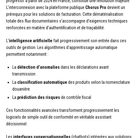
progressif à partir de 2024 en France, constitue une révolution majeure.
L’interconnexion avec la plateforme publique
Chorus Pro
devient un
prérequis pour les solutions de facturation. Cette dématérialisation
totale des flux documentaires s’accompagne d’exigences techniques
renforcées en matière d’authentification et de traçabilité.
L’
intelligence artificielle
fait progressivement son entrée dans ces
outils de gestion. Les algorithmes d’apprentissage automatique
permettent notamment :
La
détection d’anomalies
dans les déclarations avant
transmission
La
classification automatique
des produits selon la nomenclature
douanière
La
prédiction des risques
de contrôle fiscal
Ces fonctionnalités avancées transforment progressivement les
logiciels de simple outil de conformité en véritable assistant
décisionnel.
Les
interfaces conversationnelles
(chatbots) intégrées aux solutions