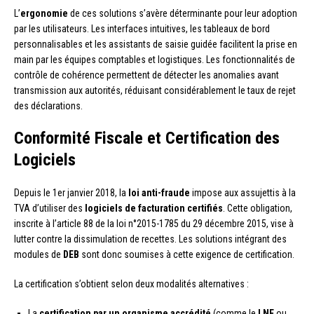
L’
ergonomie
de ces solutions s’avère déterminante pour leur adoption
par les utilisateurs. Les interfaces intuitives, les tableaux de bord
personnalisables et les assistants de saisie guidée facilitent la prise en
main par les équipes comptables et logistiques. Les fonctionnalités de
contrôle de cohérence permettent de détecter les anomalies avant
transmission aux autorités, réduisant considérablement le taux de rejet
des déclarations.
Conformité Fiscale et Certification des
Logiciels
Depuis le 1er janvier 2018, la
loi anti-fraude
impose aux assujettis à la
TVA d’utiliser des
logiciels de facturation certifiés
. Cette obligation,
inscrite à l’article 88 de la loi n°2015-1785 du 29 décembre 2015, vise à
lutter contre la dissimulation de recettes. Les solutions intégrant des
modules de
DEB
sont donc soumises à cette exigence de certification.
La certification s’obtient selon deux modalités alternatives :
La
certification par un organisme accrédité
(comme le
LNE
ou