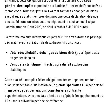
En France, cette obligation est codifiée à l’article 289 C du
Code
général des impôts
et précisée par l’article 41 sexies de l’annexe IV du
même code. Tout assujetti à la
TVA
réalisant des échanges de biens
avec d’autres États membres doit produire cette déclaration dès que
ses expéditions ou introductions dépassent le seuil annuel fixé par
l’administration. Pour 2023, ce seuil s’établit à 460 000 euros.
La réforme majeure intervenue en janvier 2022 a transformé le paysage
déclaratif avec la création de deux dispositifs distincts :
L’
état récapitulatif d’échanges de biens
(ERES), qui répond aux
exigences fiscales
L’
enquête statistique Intrastat
, qui satisfait aux besoins
statistiques
Cette dualité a complexifié les obligations des entreprises, rendant
quasi indispensable l’utilisation de
logiciels spécialisés
. La périodicité
mensuelle de ces déclarations constitue une contrainte
supplémentaire, avec des dates limites de dépôt fixées généralement au
10 du mois suivant la période de référence.