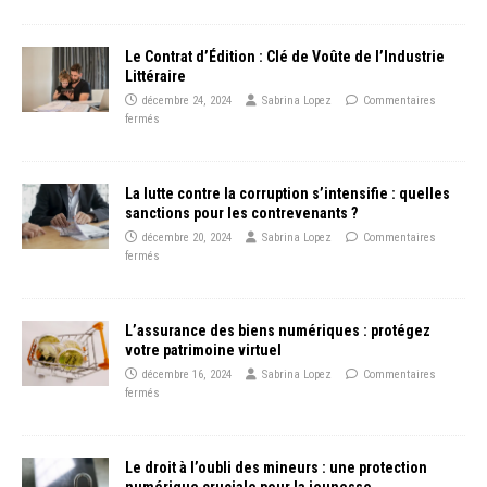
Le Contrat d’Édition : Clé de Voûte de l’Industrie
Littéraire
décembre 24, 2024
Sabrina Lopez
Commentaires
fermés
La lutte contre la corruption s’intensifie : quelles
sanctions pour les contrevenants ?
décembre 20, 2024
Sabrina Lopez
Commentaires
fermés
L’assurance des biens numériques : protégez
votre patrimoine virtuel
décembre 16, 2024
Sabrina Lopez
Commentaires
fermés
Le droit à l’oubli des mineurs : une protection