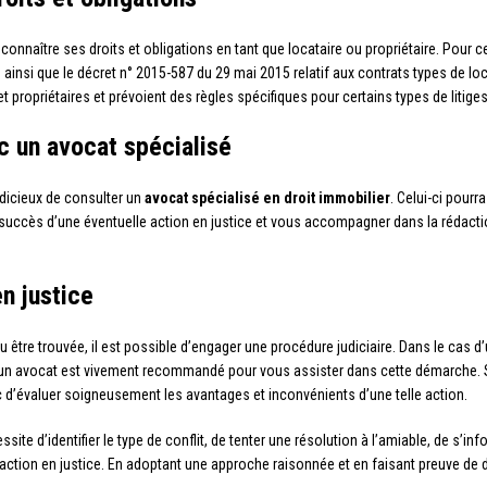
n connaître ses droits et obligations en tant que locataire ou propriétaire. Pour c
fs ainsi que le décret n° 2015-587 du 29 mai 2015 relatif aux contrats types de l
t propriétaires et prévoient des règles spécifiques pour certains types de litiges
c un avocat spécialisé
 judicieux de consulter un
avocat spécialisé en droit immobilier
. Celui-ci pourr
succès d’une éventuelle action en justice et vous accompagner dans la rédactio
n justice
 être trouvée, il est possible d’engager une procédure judiciaire. Dans le cas d’u
à un avocat est vivement recommandé pour vous assister dans cette démarche. S
c d’évaluer soigneusement les avantages et inconvénients d’une telle action.
ssite d’identifier le type de conflit, de tenter une résolution à l’amiable, de s’in
ction en justice. En adoptant une approche raisonnée et en faisant preuve de d