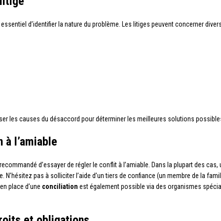
litige
st essentiel d’identifier la nature du problème. Les litiges peuvent concerner diver
analyser les causes du désaccord pour déterminer les meilleures solutions possible
n à l’amiable
t recommandé d’essayer de régler le conflit à l’amiable. Dans la plupart des cas,
ge. N’hésitez pas à solliciter l’aide d’un tiers de confiance (un membre de la famil
 en place d’une
conciliation
est également possible via des organismes spécia
roits et obligations