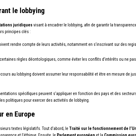
ant le lobbying
ations juridiques
visant à encadrer le lobbying, afin de garantir la transparen
s principes clés :
oivent rendre compte de leurs activités, notamment en s’inscrivant sur des regist
 certaines règles déontologiques, comme éviter les conflits d’intérêts ou ne pa
recours au lobbying doivent assumer leur responsabilité et être en mesure de just
entations spécifiques peuvent s’appliquer en fonction des pays et des secteurs d
les politiques pour exercer des activités de lobbying.
ur en Europe
ieurs textes législatifs. Tout d’abord, le
Traité sur le fonctionnement de l’
parence et l’éthique. Ensuite, le
Parlement européen
et la
Commission eur