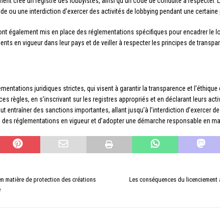
ment créé un registre des lobbyistes, ainsi qu’un code de conduite à respecter.
 ou une interdiction d’exercer des activités de lobbying pendant une certaine 
 ont également mis en place des réglementations spécifiques pour encadrer le lob
ents en vigueur dans leur pays et de veiller à respecter les principes de transpa
entations juridiques strictes, qui visent à garantir la transparence et l’éthiqu
s règles, en s’inscrivant sur les registres appropriés et en déclarant leurs act
entraîner des sanctions importantes, allant jusqu’à l’interdiction d’exercer des 
es des réglementations en vigueur et d’adopter une démarche responsable en mat
 en matière de protection des créations
Les conséquences du licenciement 
e