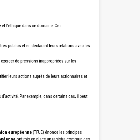
ce et l’éthique dans ce domaine. Ces
res publics et en déclarant leurs relations avec les
s exercer de pressions inappropriées sur les
ifier leurs actions auprès de leurs actionnaires et
’activité. Par exemple, dans certains cas, il peut
Union européenne
(TFUE) énonce les principes
opéenne
ont mis en place un registre commun des