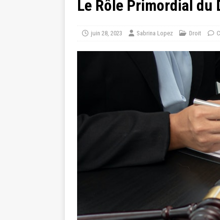
Le Rôle Primordial du D
juin 28, 2023
Sabrina Lopez
Droit
C