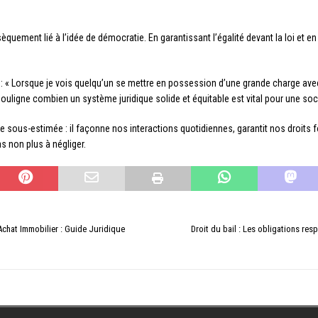
trinsèquement lié à l’idée de démocratie. En garantissant l’égalité devant la loi et e
: « Lorsque je vois quelqu’un se mettre en possession d’une grande charge avec 
 souligne combien un système juridique solide et équitable est vital pour une socié
re sous-estimée : il façonne nos interactions quotidiennes, garantit nos droits 
s non plus à négliger.
Achat Immobilier : Guide Juridique
Droit du bail : Les obligations res