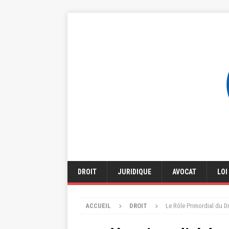
DROIT
JURIDIQUE
AVOCAT
LOI
ACCUEIL
DROIT
Le Rôle Primordial du Dr