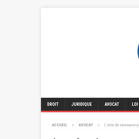
DROIT
JURIDIQUE
AVOCAT
LOI
ACCUEIL
AVOCAT
L’acte de naissance p