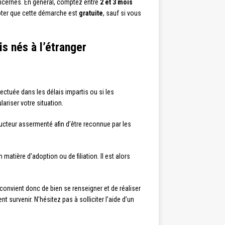
concernés. En général, comptez entre
2 et 3 mois
 noter que cette démarche est
gratuite
, sauf si vous
is nés à l’étranger
fectuée dans les délais impartis ou si les
ariser votre situation.
ducteur assermenté afin d’être reconnue par les
 matière d’adoption ou de filiation. Il est alors
 convient donc de bien se renseigner et de réaliser
 survenir. N’hésitez pas à solliciter l’aide d’un