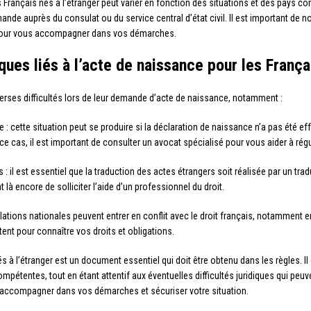
s Français nés à l’étranger peut varier en fonction des situations et des pays 
mande auprès du consulat ou du service central d’état civil. Il est important de
s pour vous accompagner dans vos démarches.
iques liés à l’acte de naissance pour les França
verses difficultés lors de leur demande d’acte de naissance, notamment :
 : cette situation peut se produire si la déclaration de naissance n’a pas été ef
cas, il est important de consulter un avocat spécialisé pour vous aider à régul
: il est essentiel que la traduction des actes étrangers soit réalisée par un tra
 là encore de solliciter l’aide d’un professionnel du droit.
islations nationales peuvent entrer en conflit avec le droit français, notamment en
nt pour connaître vos droits et obligations.
 à l’étranger est un document essentiel qui doit être obtenu dans les règles. Il
tentes, tout en étant attentif aux éventuelles difficultés juridiques qui peuvent
s accompagner dans vos démarches et sécuriser votre situation.