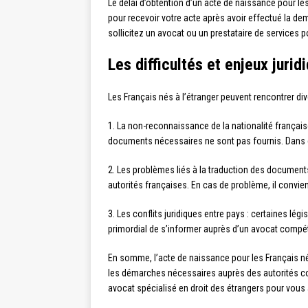
Le délai d’obtention d’un acte de naissance pour le
pour recevoir votre acte après avoir effectué la de
sollicitez un avocat ou un prestataire de service
Les difficultés et enjeux jurid
Les Français nés à l’étranger peuvent rencontrer di
1. La non-reconnaissance de la nationalité française
documents nécessaires ne sont pas fournis. Dans ce 
2. Les problèmes liés à la traduction des documents 
autorités françaises. En cas de problème, il convient
3. Les conflits juridiques entre pays : certaines lég
primordial de s’informer auprès d’un avocat compéte
En somme, l’acte de naissance pour les Français nés
les démarches nécessaires auprès des autorités compé
avocat spécialisé en droit des étrangers pour vou