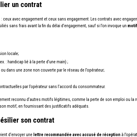
lier un contrat
trats : ceux avec engagement et ceux sans engagement. Les contrats avec engag
liés sans frais avant la fin du délai d’engagement, sauf si l’on invoque un
motif
ion locale;
ex. : handicap lié à la perte d’une main) ;
 ou dans une zone non couverte par le réseau de l’opérateur;
;
contractuelles par l’opérateur sans l’accord du consommateur.
alement reconnu d’autres motifs légitimes, comme la perte de son emploi ou la ru
on motif, en fournissant des justificatifs adéquats.
ésilier son contrat
nvient d’envoyer une
lettre recommandée avec accusé de réception
à l’opérat