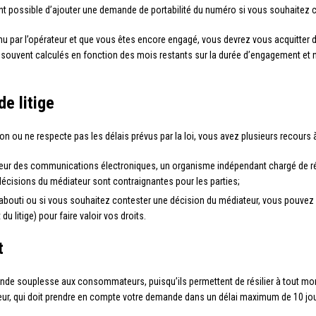
ent possible d’ajouter une demande de portabilité du numéro si vous souhaitez 
nu par l’opérateur et que vous êtes encore engagé, vous devrez vous acquitter de
t souvent calculés en fonction des mois restants sur la durée d’engagement et
e litige
on ou ne respecte pas les délais prévus par la loi, vous avez plusieurs recours à
teur des communications électroniques, un organisme indépendant chargé de r
 décisions du médiateur sont contraignantes pour les parties;
s abouti ou si vous souhaitez contester une décision du médiateur, vous pouvez s
u litige) pour faire valoir vos droits.
t
e souplesse aux consommateurs, puisqu’ils permettent de résilier à tout moment
ur, qui doit prendre en compte votre demande dans un délai maximum de 10 jou