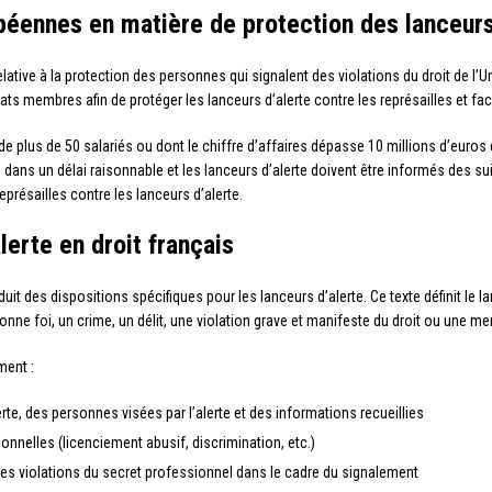
opéennes en matière de protection des lanceurs
elative à la protection des personnes qui signalent des violations du droit de l’
ats membres afin de protéger les lanceurs d’alerte contre les représailles et faci
e plus de 50 salariés ou dont le chiffre d’affaires dépasse 10 millions d’euros
 dans un délai raisonnable et les lanceurs d’alerte doivent être informés des suit
résailles contre les lanceurs d’alerte.
lerte en droit français
oduit des dispositions spécifiques pour les lanceurs d’alerte. Ce texte définit l
nne foi, un crime, un délit, une violation grave et manifeste du droit ou une me
ment :
alerte, des personnes visées par l’alerte et des informations recueillies
ionnelles (licenciement abusif, discrimination, etc.)
les violations du secret professionnel dans le cadre du signalement