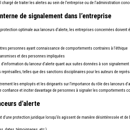
l chargé de traiter les alertes au sein de l’entreprise ou de l’administration con
interne de signalement dans l’entreprise
e protection optimale aux lanceurs d’alerte, les entreprises concernées doivent 
 autres personnes ayant connaissance de comportements contraires à l’éthique
s transmises et des personnes impliquées
t d’information du lanceur d’alerte quant aux suites données à son signalement
représailles, telles que des sanctions disciplinaires pour les auteurs de représ
ement les employés et les dirigeants sur l’importance du rôle des lanceurs d’ale
 de confiance et inciter davantage de personnes à signaler les comportements con
nceurs d’alerte
nt d’une protection juridique lorsqu’ils agissent de manière désintéressée et de b
s, dates, témoignages, etc.)