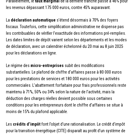
Parallèlement, le
taux marginal
de la dernière tranche passe à 46% pour
les revenus dépassant 175 000 euros, contre 45% auparavant.
La
déclaration automatique
s’étend désormais à 70% des foyers
fiscaux. Toutefois, cette simplification administrative ne dispense pas
les contribuables de vérifier l’exactitude des informations pré-remplies.
Les dates limites de dépôt varient selon les départements et les modes
de déclaration, avec un calendrier échelonné du 20 mai au 8 juin 2025
pour les déclarations en ligne.
Le régime des
micro-entreprises
subit des modifications
substantielles. Le plafond de chiffre d’affaires passe à 80 000 euros
pour les prestations de services et 180 000 euros pour les activités
commerciales. L’abattement forfaitaire pour frais professionnels reste
maintenu à 71%, 50% ou 34% selon la nature de l’activité, mais la
déduction des charges réelles devient possible sous certaines
conditions pour les entrepreneurs dont le chiffre d’affaires se situe à
moins de 15% du plafond applicable.
Les
crédits d’impôt
font l’objet d’une rationalisation. Le crédit d’impôt
pour la transition énergétique (CITE) disparaît au profit d’un système de