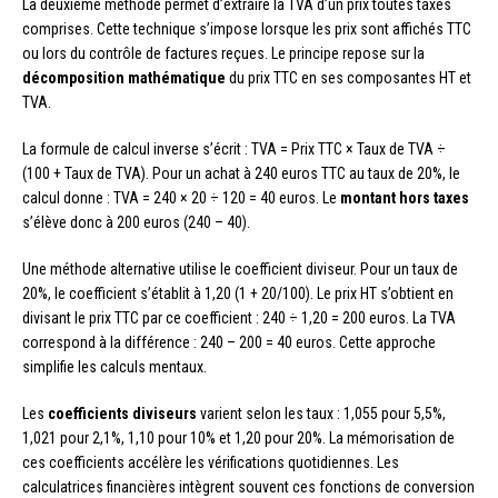
La deuxième méthode permet d’extraire la TVA d’un prix toutes taxes
comprises. Cette technique s’impose lorsque les prix sont affichés TTC
ou lors du contrôle de factures reçues. Le principe repose sur la
décomposition mathématique
du prix TTC en ses composantes HT et
TVA.
La formule de calcul inverse s’écrit : TVA = Prix TTC × Taux de TVA ÷
(100 + Taux de TVA). Pour un achat à 240 euros TTC au taux de 20%, le
calcul donne : TVA = 240 × 20 ÷ 120 = 40 euros. Le
montant hors taxes
s’élève donc à 200 euros (240 – 40).
Une méthode alternative utilise le coefficient diviseur. Pour un taux de
20%, le coefficient s’établit à 1,20 (1 + 20/100). Le prix HT s’obtient en
divisant le prix TTC par ce coefficient : 240 ÷ 1,20 = 200 euros. La TVA
correspond à la différence : 240 – 200 = 40 euros. Cette approche
simplifie les calculs mentaux.
Les
coefficients diviseurs
varient selon les taux : 1,055 pour 5,5%,
1,021 pour 2,1%, 1,10 pour 10% et 1,20 pour 20%. La mémorisation de
ces coefficients accélère les vérifications quotidiennes. Les
calculatrices financières intègrent souvent ces fonctions de conversion