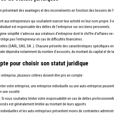
cun présentant des avantages et des inconvénients en fonction des besoins de l’e
vient aux entrepreneurs qui souhaitent exercer leur activité en leur nom propre. Il
ndividuel est responsable des dettes de l’entreprise sur ses biens personnels.
gime simplifié s’adresse aux créateurs d’entreprise dont le chiffre d’affaires ne
rotège pas l’entrepreneur en cas de difficultés financières.
sociétés (SARL, SAS, SA…). Chacune présente des caractéristiques spécifiques en
iale dépendra notamment du nombre d’associés, du montant du capital et de la n
te pour choisir son statut juridique
e entreprise, plusieurs critères doivent être pris en compte :
réer votre entreprise, une entreprise individuelle ou une auto-entreprise peuven
er une société.
 Si vous souhaitez limiter votre responsabilité en cas de dettes professionnell
sociés est généralement limitée au montant de leurs apports.
s individuelles et les auto-entreprises présentent moins de contraintes administr